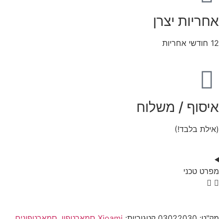
אחריות יצרן
12 חודשי אחריות
איסוף / משלוח
(אילת בלבד!)
מפרט טכני
מק"ט:
03022030
קטגוריות:
Xioami סמארטפון
,
סמארטפונים