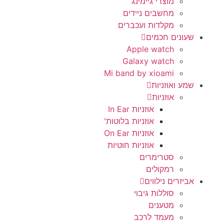
מוצרי גיימינג
מחשבים ניידים
מקלדות ועכברים
שעונים חכמים
Apple watch
Galaxy watch
Mi band by xioami
שמע ואוזניות
אוזניות
אוזניות In Ear
אוזניות בלוטות'
אוזניות On Ear
אוזניות חוטיות
סטרימרים
רמקולים
אביזרים נילווים
סוללות גיבוי
מטענים
מעמד לרכב