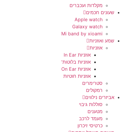
מקלדות ועכברים
שעונים חכמים
Apple watch
Galaxy watch
Mi band by xioami
שמע ואוזניות
אוזניות
אוזניות In Ear
אוזניות בלוטות'
אוזניות On Ear
אוזניות חוטיות
סטרימרים
רמקולים
אביזרים נילווים
סוללות גיבוי
מטענים
מעמד לרכב
כרטיסי זיכרון