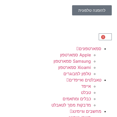
להזמנה טלפונית
0
סמארטפונים
Apple סמארטפון
Samsung סמארטפון
Xioami סמארטפון
טלפון למבוגרים
טאבלטים ואייפדים
אייפד
טבלט
כבלים ומתאמים
מדבקות מסך לטאבלט
מחשבים וגיימינג