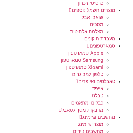
כרטיסי זיכרון
מוצרים חשמל נוספים
שואבי אבק
מסכים
מצלמה אלחוטית
מעבדת תיקונים
סמארטפונים
Apple סמארטפון
Samsung סמארטפון
Xioami סמארטפון
טלפון למבוגרים
טאבלטים ואייפדים
אייפד
טבלט
כבלים ומתאמים
מדבקות מסך לטאבלט
מחשבים וגיימינג
מוצרי גיימינג
מחשבים ניידים