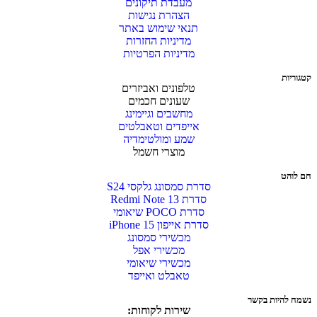
מעבדת תיקונים
הצהרת נגישות
תנאי שימוש באתר
מדיניות החזרות
מדיניות הפרטיות
קטגוריות
טלפונים ואביזרים
שעונים חכמים
מחשבים וגיימינג
אייפדים וטאבלטים
שמע ומולטימדיה
מוצרי חשמל
חם לוהט
סדרת סמסונג גלקסי S24
סדרת Redmi Note 13
סדרת POCO שיאומי
סדרת אייפון 15 iPhone
מכשירי סמסונג
מכשירי אפל
מכשירי שיאומי
טאבלט ואייפד
נשמח להיות בקשר
שירות לקוחות: