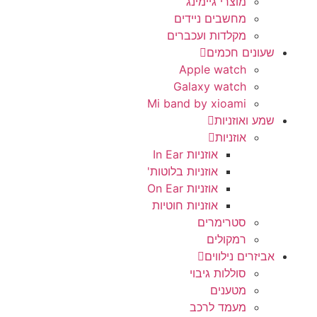
מוצרי גיימינג
מחשבים ניידים
מקלדות ועכברים
שעונים חכמים
Apple watch
Galaxy watch
Mi band by xioami
שמע ואוזניות
אוזניות
אוזניות In Ear
אוזניות בלוטות'
אוזניות On Ear
אוזניות חוטיות
סטרימרים
רמקולים
אביזרים נילווים
סוללות גיבוי
מטענים
מעמד לרכב