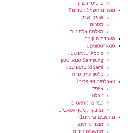
כרטיסי זיכרון
מוצרים חשמל נוספים
שואבי אבק
מסכים
מצלמה אלחוטית
מעבדת תיקונים
סמארטפונים
Apple סמארטפון
Samsung סמארטפון
Xioami סמארטפון
טלפון למבוגרים
טאבלטים ואייפדים
אייפד
טבלט
כבלים ומתאמים
מדבקות מסך לטאבלט
מחשבים וגיימינג
מוצרי גיימינג
מחשבים ניידים