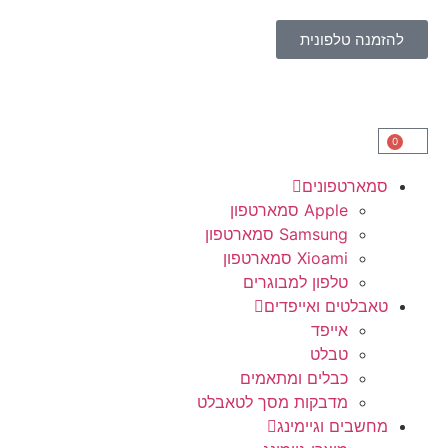
להזמנה טלפונית
0
סמארטפונים
Apple סמארטפון
Samsung סמארטפון
Xioami סמארטפון
טלפון למבוגרים
טאבלטים ואייפדים
אייפד
טבלט
כבלים ומתאמים
מדבקות מסך לטאבלט
מחשבים וגיימינג