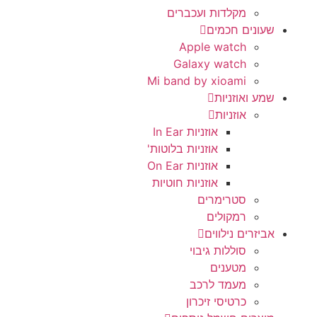
מקלדות ועכברים
שעונים חכמים
Apple watch
Galaxy watch
Mi band by xioami
שמע ואוזניות
אוזניות
אוזניות In Ear
אוזניות בלוטות'
אוזניות On Ear
אוזניות חוטיות
סטרימרים
רמקולים
אביזרים נילווים
סוללות גיבוי
מטענים
מעמד לרכב
כרטיסי זיכרון