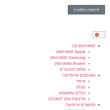
להזמנה טלפונית
0
סמארטפונים
Apple סמארטפון
Samsung סמארטפון
Xioami סמארטפון
טלפון למבוגרים
טאבלטים ואייפדים
אייפד
טבלט
כבלים ומתאמים
מדבקות מסך לטאבלט
מחשבים וגיימינג