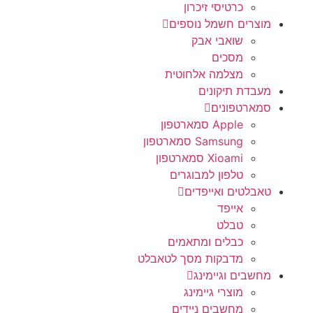
כרטיסי זיכרון
מוצרים חשמל נוספים
שואבי אבק
מסכים
מצלמה אלחוטית
מעבדת תיקונים
סמארטפונים
Apple סמארטפון
Samsung סמארטפון
Xioami סמארטפון
טלפון למבוגרים
טאבלטים ואייפדים
אייפד
טבלט
כבלים ומתאמים
מדבקות מסך לטאבלט
מחשבים וגיימינג
מוצרי גיימינג
מחשבים ניידים