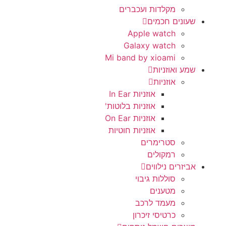
מקלדות ועכברים
שעונים חכמים
Apple watch
Galaxy watch
Mi band by xioami
שמע ואוזניות
אוזניות
אוזניות In Ear
אוזניות בלוטות'
אוזניות On Ear
אוזניות חוטיות
סטרימרים
רמקולים
אביזרים נילווים
סוללות גיבוי
מטענים
מעמד לרכב
כרטיסי זיכרון