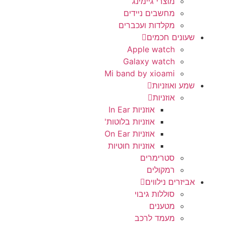
מוצרי גיימינג
מחשבים ניידים
מקלדות ועכברים
שעונים חכמים
Apple watch
Galaxy watch
Mi band by xioami
שמע ואוזניות
אוזניות
אוזניות In Ear
אוזניות בלוטות'
אוזניות On Ear
אוזניות חוטיות
סטרימרים
רמקולים
אביזרים נילווים
סוללות גיבוי
מטענים
מעמד לרכב