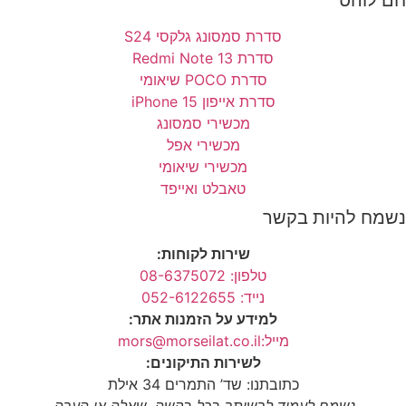
סדרת סמסונג גלקסי S24
סדרת Redmi Note 13
סדרת POCO שיאומי
סדרת אייפון 15 iPhone
מכשירי סמסונג
מכשירי אפל
מכשירי שיאומי
טאבלט ואייפד
ח להיות בקשר
שירות לקוחות:
טלפון: 08-6375072
נייד: 052-6122655
למידע על הזמנות אתר:
מייל:mors@morseilat.co.il
לשירות התיקונים:
כתובתנו: שד’ התמרים 34 אילת
נשמח לעמוד לרשותך בכל בקשה, שאלה או הערה.