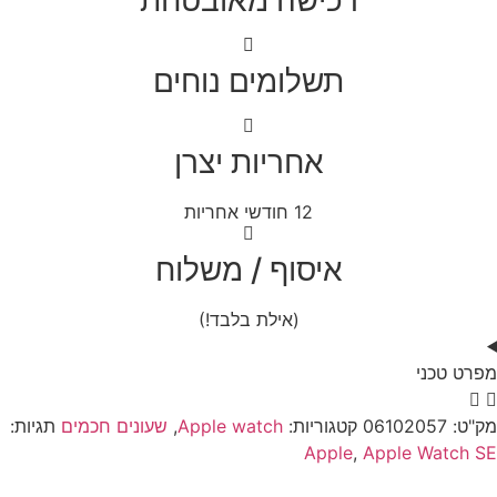
Wa
2
תשלומים נוחים
Cell
4
אחריות יצרן
Midn
Alumi
12 חודשי אחריות
ה
איסוף / משלוח
S
L
(אילת בלבד!)
ת
 טכני
ט:
06102057
קטגוריות:
Apple watch
,
שעונים חכמים
תגיות:
Apple
,
Apple Watc