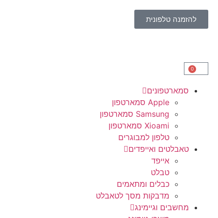
להזמנה טלפונית
0
סמארטפונים
Apple סמארטפון
Samsung סמארטפון
Xioami סמארטפון
טלפון למבוגרים
טאבלטים ואייפדים
אייפד
טבלט
כבלים ומתאמים
מדבקות מסך לטאבלט
מחשבים וגיימינג