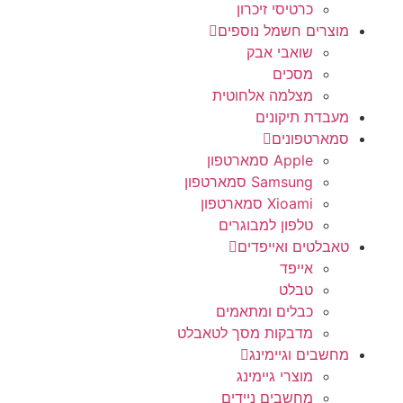
כרטיסי זיכרון
מוצרים חשמל נוספים
שואבי אבק
מסכים
מצלמה אלחוטית
מעבדת תיקונים
סמארטפונים
Apple סמארטפון
Samsung סמארטפון
Xioami סמארטפון
טלפון למבוגרים
טאבלטים ואייפדים
אייפד
טבלט
כבלים ומתאמים
מדבקות מסך לטאבלט
מחשבים וגיימינג
מוצרי גיימינג
מחשבים ניידים