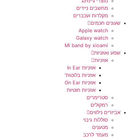
מוצרי גיימינג
מחשבים ניידים
מקלדות ועכברים
שעונים חכמים
Apple watch
Galaxy watch
Mi band by xioami
שמע ואוזניות
אוזניות
אוזניות In Ear
אוזניות בלוטות'
אוזניות On Ear
אוזניות חוטיות
סטרימרים
רמקולים
אביזרים נילווים
סוללות גיבוי
מטענים
מעמד לרכב