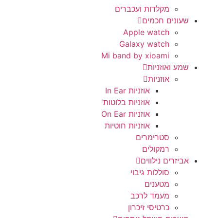
מקלדות ועכברים
שעונים חכמים
Apple watch
Galaxy watch
Mi band by xioami
שמע ואוזניות
אוזניות
אוזניות In Ear
אוזניות בלוטות'
אוזניות On Ear
אוזניות חוטיות
סטרימרים
רמקולים
אביזרים נילווים
סוללות גיבוי
מטענים
מעמד לרכב
כרטיסי זיכרון