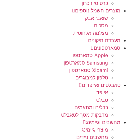
כרטיסי זיכרון
מוצרים חשמל נוספים
שואבי אבק
מסכים
מצלמה אלחוטית
מעבדת תיקונים
סמארטפונים
Apple סמארטפון
Samsung סמארטפון
Xioami סמארטפון
טלפון למבוגרים
טאבלטים ואייפדים
אייפד
טבלט
כבלים ומתאמים
מדבקות מסך לטאבלט
מחשבים וגיימינג
מוצרי גיימינג
מחשבים ניידים