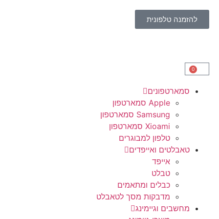
להזמנה טלפונית
0
סמארטפונים
Apple סמארטפון
Samsung סמארטפון
Xioami סמארטפון
טלפון למבוגרים
טאבלטים ואייפדים
אייפד
טבלט
כבלים ומתאמים
מדבקות מסך לטאבלט
מחשבים וגיימינג