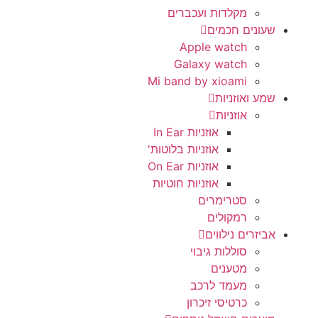
מקלדות ועכברים
שעונים חכמים
Apple watch
Galaxy watch
Mi band by xioami
שמע ואוזניות
אוזניות
אוזניות In Ear
אוזניות בלוטות'
אוזניות On Ear
אוזניות חוטיות
סטרימרים
רמקולים
אביזרים נילווים
סוללות גיבוי
מטענים
מעמד לרכב
כרטיסי זיכרון