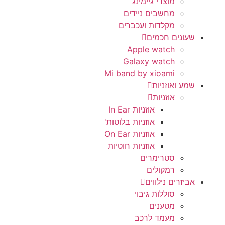
מוצרי גיימינג
מחשבים ניידים
מקלדות ועכברים
שעונים חכמים
Apple watch
Galaxy watch
Mi band by xioami
שמע ואוזניות
אוזניות
אוזניות In Ear
אוזניות בלוטות'
אוזניות On Ear
אוזניות חוטיות
סטרימרים
רמקולים
אביזרים נילווים
סוללות גיבוי
מטענים
מעמד לרכב