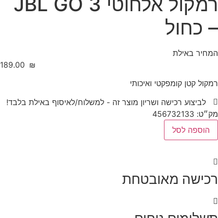
רמקול אלחוטי JBL GO 3
– כחול
המחיר באילת
‎189.00
₪
רמקול קטן קומפקטי ואיכותי
לביצוע רכישה ושריון מוצר זה - למשלוח/לאיסוף באילת בלבד!
מק״ט: 456732133
מות
הוספה לסל
ל
מקול
לחוטי
JB
G
רכישה מאובטחת
חול