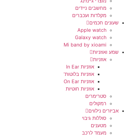
מוצרי גיימינג
מחשבים ניידים
מקלדות ועכברים
שעונים חכמים
Apple watch
Galaxy watch
Mi band by xioami
שמע ואוזניות
אוזניות
אוזניות In Ear
אוזניות בלוטות'
אוזניות On Ear
אוזניות חוטיות
סטרימרים
רמקולים
אביזרים נילווים
סוללות גיבוי
מטענים
מעמד לרכב