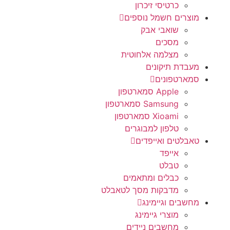
כרטיסי זיכרון
מוצרים חשמל נוספים
שואבי אבק
מסכים
מצלמה אלחוטית
מעבדת תיקונים
סמארטפונים
Apple סמארטפון
Samsung סמארטפון
Xioami סמארטפון
טלפון למבוגרים
טאבלטים ואייפדים
אייפד
טבלט
כבלים ומתאמים
מדבקות מסך לטאבלט
מחשבים וגיימינג
מוצרי גיימינג
מחשבים ניידים