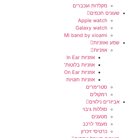
מקלדות ועכברים
שעונים חכמים
Apple watch
Galaxy watch
Mi band by xioami
שמע ואוזניות
אוזניות
אוזניות In Ear
אוזניות בלוטות'
אוזניות On Ear
אוזניות חוטיות
סטרימרים
רמקולים
אביזרים נילווים
סוללות גיבוי
מטענים
מעמד לרכב
כרטיסי זיכרון