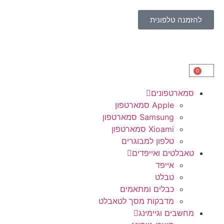
להזמנה טלפונית
0
סמארטפונים
Apple סמארטפון
Samsung סמארטפון
Xioami סמארטפון
טלפון למבוגרים
טאבלטים ואייפדים
אייפד
טבלט
כבלים ומתאמים
מדבקות מסך לטאבלט
מחשבים וגיימינג