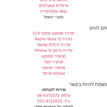
אייפדים וטאבלטים
שמע ומולטימדיה
מוצרי חשמל
חם לוהט
סדרת סמסונג גלקסי S24
סדרת Redmi Note 13
סדרת POCO שיאומי
סדרת אייפון 15 iPhone
מכשירי סמסונג
מכשירי אפל
מכשירי שיאומי
טאבלט ואייפד
נשמח להיות בקשר
שירות לקוחות:
טלפון: 08-6375072
נייד: 052-6122655
למידע על הזמנות אתר: