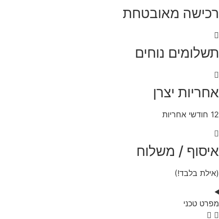
נג
ישה מאובטחת
י
לומים נוחים
יות יצרן
סוף / משלוח
ת בלבד!)
 טכני