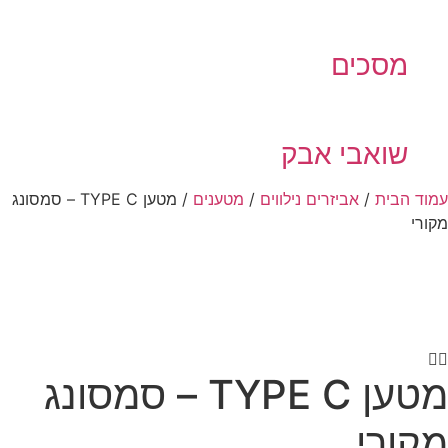
מסכים
שואבי אבק
 הבית
/
אביזרים נילווים
/
מטענים
/ מטען TYPE C – סמסונג
י
מטען TYPE C – סמסונג
ורי