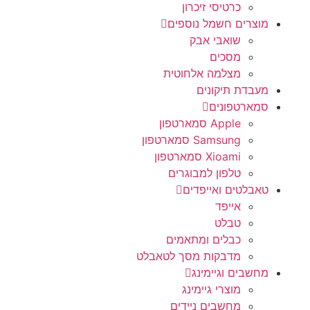
כרטיסי זיכרון
מוצרים חשמל נוספים
שואבי אבק
מסכים
מצלמה אלחוטית
מעבדת תיקונים
סמארטפונים
Apple סמארטפון
Samsung סמארטפון
Xioami סמארטפון
טלפון למבוגרים
טאבלטים ואייפדים
אייפד
טבלט
כבלים ומתאמים
מדבקות מסך לטאבלט
מחשבים וגיימינג
מוצרי גיימינג
מחשבים ניידים