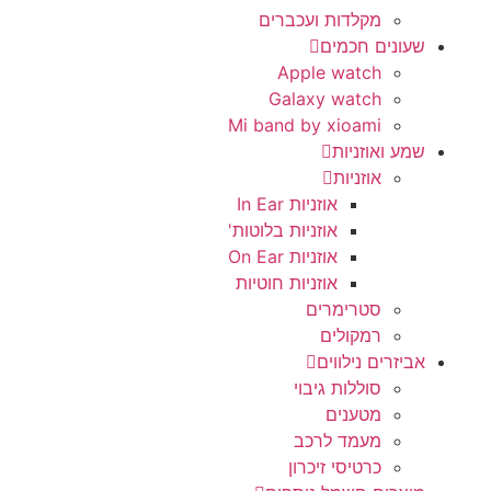
מקלדות ועכברים
שעונים חכמים
Apple watch
Galaxy watch
Mi band by xioami
שמע ואוזניות
אוזניות
אוזניות In Ear
אוזניות בלוטות'
אוזניות On Ear
אוזניות חוטיות
סטרימרים
רמקולים
אביזרים נילווים
סוללות גיבוי
מטענים
מעמד לרכב
כרטיסי זיכרון