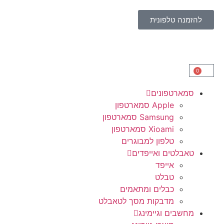
להזמנה טלפונית
0
סמארטפונים
Apple סמארטפון
Samsung סמארטפון
Xioami סמארטפון
טלפון למבוגרים
טאבלטים ואייפדים
אייפד
טבלט
כבלים ומתאמים
מדבקות מסך לטאבלט
מחשבים וגיימינג