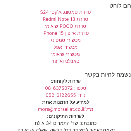
חם לוהט
סדרת סמסונג גלקסי S24
סדרת Redmi Note 13
סדרת POCO שיאומי
סדרת אייפון 15 iPhone
מכשירי סמסונג
מכשירי אפל
מכשירי שיאומי
טאבלט ואייפד
נשמח להיות בקשר
שירות לקוחות:
טלפון: 08-6375072
נייד: 052-6122655
למידע על הזמנות אתר:
מייל:mors@morseilat.co.il
לשירות התיקונים:
כתובתנו: שד’ התמרים 34 אילת
נשמח לעמוד לרשותך בכל בקשה, שאלה או הערה.