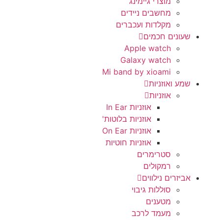
מוצרי גיימינג
מחשבים ניידים
מקלדות ועכברים
שעונים חכמים
Apple watch
Galaxy watch
Mi band by xioami
שמע ואוזניות
אוזניות
אוזניות In Ear
אוזניות בלוטות'
אוזניות On Ear
אוזניות חוטיות
סטרימרים
רמקולים
אביזרים נילווים
סוללות גיבוי
מטענים
מעמד לרכב