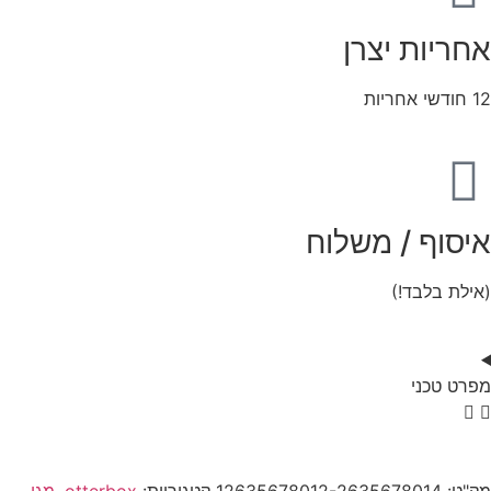
אחריות יצרן
12 חודשי אחריות
איסוף / משלוח
(אילת בלבד!)
מפרט טכני
מק"ט:
12635678012-2635678014
קטגוריות:
otterbox
,
מגן