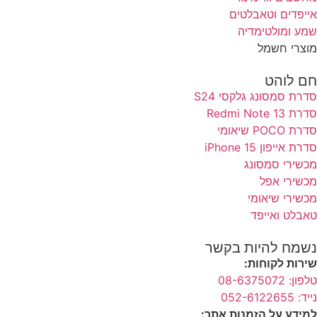
אייפדים וטאבלטים
שמע ומולטימדיה
מוצרי חשמל
חם לוהט
סדרת סמסונג גלקסי S24
סדרת Redmi Note 13
סדרת POCO שיאומי
סדרת אייפון 15 iPhone
מכשירי סמסונג
מכשירי אפל
מכשירי שיאומי
טאבלט ואייפד
נשמח להיות בקשר
שירות לקוחות:
טלפון: 08-6375072
נייד: 052-6122655
למידע על הזמנות אתר: