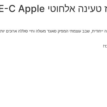
AIRPODS PRO 2 TYPE-C App
ד!