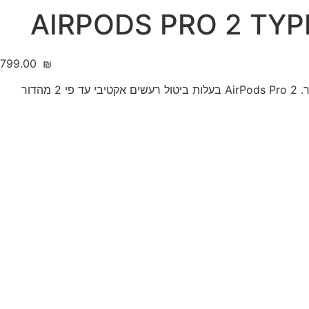
‎799.00
₪
AirPods Pro 2 האוזניות החדשות של Apple יספקו לכם חוויה האזנה ייחודית, שבב עוצמתי המפיק סאונד מעולה וחיי סוללה ארוכים יותר. AirPods Pro 2 בעלות ביטול רעשים אקטיבי עד פי 2 מהדור