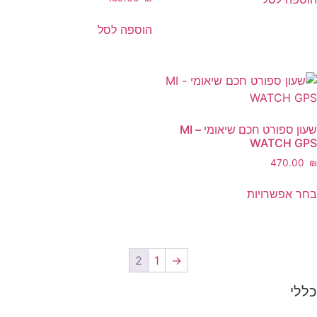
הוספה לסל
שעון ספורט חכם שיאומי – MI
WATCH GPS
‎470.00
₪
למוצר
בחר אפשרויות
זה
יש
מספר
סוגים.
2
1
→
ניתן
לבחור
כללי
את