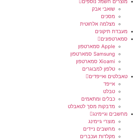
מוצרים חשמל נוספים
שואבי אבק
מסכים
מצלמה אלחוטית
מעבדת תיקונים
סמארטפונים
Apple סמארטפון
Samsung סמארטפון
Xioami סמארטפון
טלפון למבוגרים
טאבלטים ואייפדים
אייפד
טבלט
כבלים ומתאמים
מדבקות מסך לטאבלט
מחשבים וגיימינג
מוצרי גיימינג
מחשבים ניידים
מקלדות ועכברים