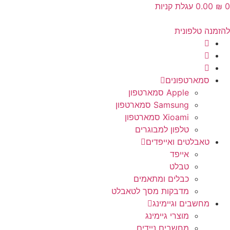
0
₪
‎0.00
עגלת קניות
להזמנה טלפונית
סמארטפונים
Apple סמארטפון
Samsung סמארטפון
Xioami סמארטפון
טלפון למבוגרים
טאבלטים ואייפדים
אייפד
טבלט
כבלים ומתאמים
מדבקות מסך לטאבלט
מחשבים וגיימינג
מוצרי גיימינג
מחשבים ניידים