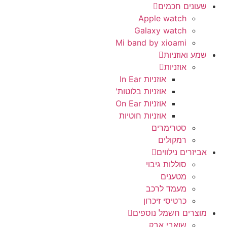
שעונים חכמים
Apple watch
Galaxy watch
Mi band by xioami
שמע ואוזניות
אוזניות
אוזניות In Ear
אוזניות בלוטות'
אוזניות On Ear
אוזניות חוטיות
סטרימרים
רמקולים
אביזרים נילווים
סוללות גיבוי
מטענים
מעמד לרכב
כרטיסי זיכרון
מוצרים חשמל נוספים
שואבי אבק