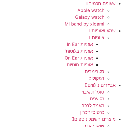
שעונים חכמים
Apple watch
Galaxy watch
Mi band by xioami
שמע ואוזניות
אוזניות
אוזניות In Ear
אוזניות בלוטות'
אוזניות On Ear
אוזניות חוטיות
סטרימרים
רמקולים
אביזרים נילווים
סוללות גיבוי
מטענים
מעמד לרכב
כרטיסי זיכרון
מוצרים חשמל נוספים
שואבי אבק