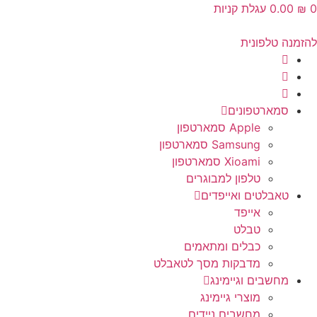
0
₪
‎0.00
עגלת קניות
להזמנה טלפונית
סמארטפונים
Apple סמארטפון
Samsung סמארטפון
Xioami סמארטפון
טלפון למבוגרים
טאבלטים ואייפדים
אייפד
טבלט
כבלים ומתאמים
מדבקות מסך לטאבלט
מחשבים וגיימינג
מוצרי גיימינג
מחשבים ניידים