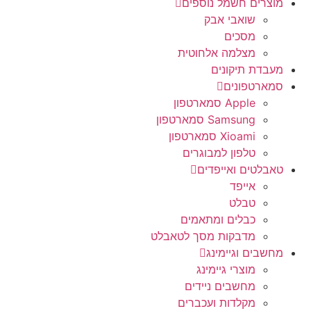
מוצרים חשמל נוספים
שואבי אבק
מסכים
מצלמה אלחוטית
מעבדת תיקונים
סמארטפונים
Apple סמארטפון
Samsung סמארטפון
Xioami סמארטפון
טלפון למבוגרים
טאבלטים ואייפדים
אייפד
טבלט
כבלים ומתאמים
מדבקות מסך לטאבלט
מחשבים וגיימינג
מוצרי גיימינג
מחשבים ניידים
מקלדות ועכברים