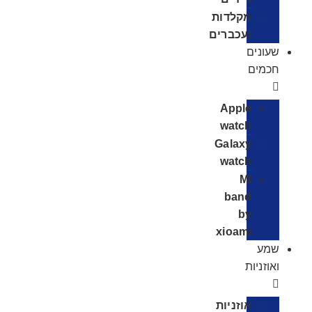
מקלדות
ועכברים
שעונים
חכמים
Apple
watch
Galaxy
watch
Mi
band
by
xioami
שמע
ואוזניות
אוזניות