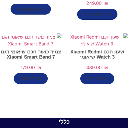
‎249.00
₪
למוצר
בחר אפשרויות
למוצר
זה
בחר אפשרויות
זה
יש
יש
מספר
מספר
סוגים.
סוגים.
ניתן
ניתן
לבחור
שעון חכם Xiaomi Redmi
צמיד כושר חכם שיאומי דגם
לבחור
את
Watch 3 שיאומי
Xiaomi Smart Band 7
את
האפשר
האפשרויות
‎179.00
₪
‎439.00
₪
בעמוד
בעמוד
המוצר
הוספה לסל
הוספה לסל
המוצר
כללי