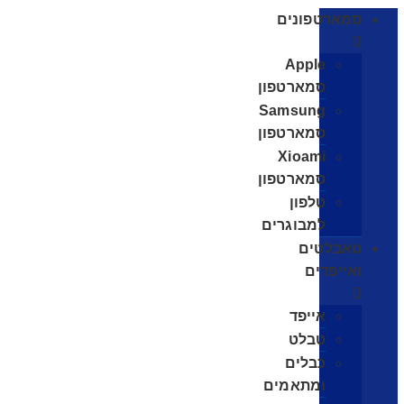
סמארטפונים
Apple
סמארטפון
Samsung
סמארטפון
Xioami
סמארטפון
טלפון
למבוגרים
טאבלטים
ואייפדים
אייפד
טבלט
כבלים
ומתאמים