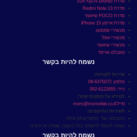
סדרת סמסונג גלקסי S24
סדרת Redmi Note 13
סדרת POCO שיאומי
סדרת אייפון 15 iPhone
מכשירי סמסונג
מכשירי אפל
מכשירי שיאומי
טאבלט ואייפד
נשמח להיות בקשר
שירות לקוחות:
טלפון: 08-6375072
נייד: 052-6122655
למידע על הזמנות אתר:
מייל:mors@morseilat.co.il
לשירות התיקונים:
כתובתנו: שד’ התמרים 34 אילת
נשמח לעמוד לרשותך בכל בקשה, שאלה או הערה.
נשמח להיות בקשר