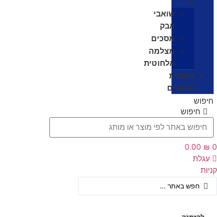
שואבי
אבק
מסכים
מצלמה
אלחוטית
מעבדת
תיקונים
חיפוש
חיפוש
‎0.00
₪
0
עגלת
קניות
Searc
..