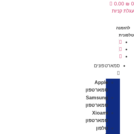
‎0.00
₪
0
עגלת קניות
להזמנה
טלפונית
סמארטפונים
Apple
סמארטפון
Samsung
סמארטפון
Xioami
סמארטפון
טלפון