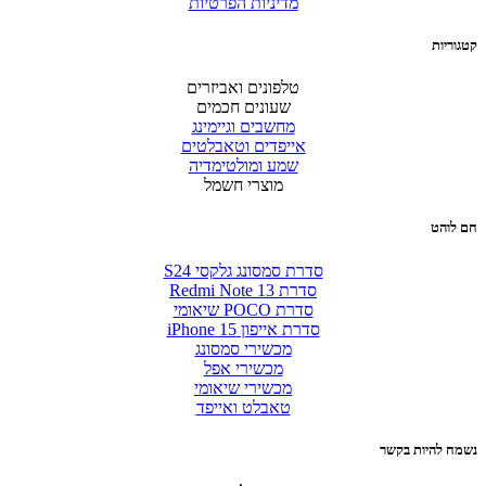
מדיניות הפרטיות
קטגוריות
טלפונים ואביזרים
שעונים חכמים
מחשבים וגיימינג
אייפדים וטאבלטים
שמע ומולטימדיה
מוצרי חשמל
חם לוהט
סדרת סמסונג גלקסי S24
סדרת Redmi Note 13
סדרת POCO שיאומי
סדרת אייפון 15 iPhone
מכשירי סמסונג
מכשירי אפל
מכשירי שיאומי
טאבלט ואייפד
נשמח להיות בקשר