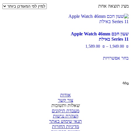
מציג תוצאה אחת
שעון חכם Apple Watch 46mm
Series 11 באילת
ח
‎1,589.00
₪
–
‎1,949.00
₪
:
למוצר
בחר אפשרויות
זה
ד
יש
מספר
סוגים.
ניתן
כללי
לבחור
את
אודות
האפשרויות
צור קשר
בעמוד
שאלות ותשובות
המוצר
מעבדת תיקונים
הצהרת נגישות
תנאי שימוש באתר
מדיניות החזרות