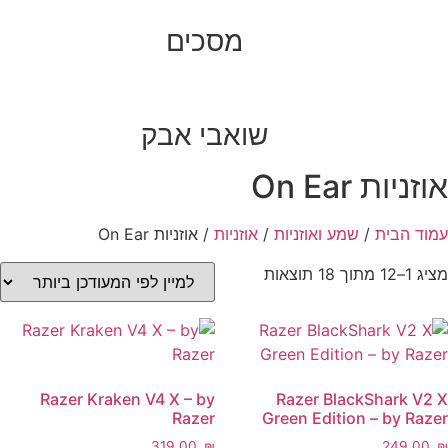
מסכים
שואבי אבק
יות On Ear
 הבית
/
שמע ואוזניות
/
אוזניות
/ אוזניות On Ear
ממוין
תוצאות
לפי
הפריט
העדכני
ביותר
Razer Kraken V4 X – by
Razer BlackShark 
Razer
Green Edition – by R
‎319.00
₪
‎249.