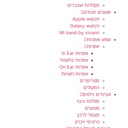
מקלדות ועכברים
שעונים חכמים
Apple watch
Galaxy watch
Mi band by xioami
שמע ואוזניות
אוזניות
אוזניות In Ear
אוזניות בלוטות'
אוזניות On Ear
אוזניות חוטיות
סטרימרים
רמקולים
אביזרים נילווים
סוללות גיבוי
מטענים
מעמד לרכב
כרטיסי זיכרון