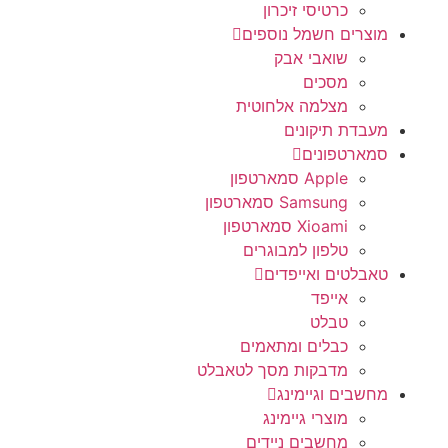
כרטיסי זיכרון
מוצרים חשמל נוספים
שואבי אבק
מסכים
מצלמה אלחוטית
מעבדת תיקונים
סמארטפונים
Apple סמארטפון
Samsung סמארטפון
Xioami סמארטפון
טלפון למבוגרים
טאבלטים ואייפדים
אייפד
טבלט
כבלים ומתאמים
מדבקות מסך לטאבלט
מחשבים וגיימינג
מוצרי גיימינג
מחשבים ניידים