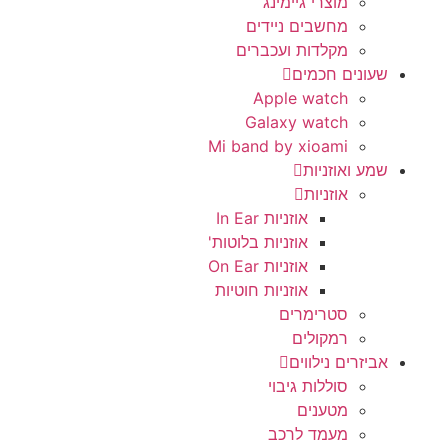
מוצרי גיימינג
מחשבים ניידים
מקלדות ועכברים
שעונים חכמים
Apple watch
Galaxy watch
Mi band by xioami
שמע ואוזניות
אוזניות
אוזניות In Ear
אוזניות בלוטות'
אוזניות On Ear
אוזניות חוטיות
סטרימרים
רמקולים
אביזרים נילווים
סוללות גיבוי
מטענים
מעמד לרכב