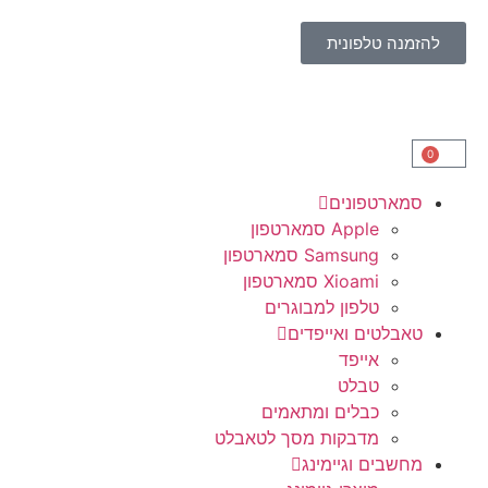
להזמנה טלפונית
0
סמארטפונים
Apple סמארטפון
Samsung סמארטפון
Xioami סמארטפון
טלפון למבוגרים
טאבלטים ואייפדים
אייפד
טבלט
כבלים ומתאמים
מדבקות מסך לטאבלט
מחשבים וגיימינג