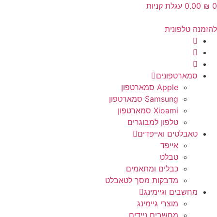
‎0.00
עגלת קניות
נה טלפונית
סמארטפונים
Apple סמארטפון
Samsung סמארטפון
Xioami סמארטפון
טלפון למבוגרים
טאבלטים ואייפדים
אייפד
טבלט
כבלים ומתאמים
מדבקות מסך לטאבלט
מחשבים וגיימינג
מוצרי גיימינג
מחשבים ניידים