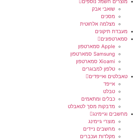
מוצרים חשמל נוספים
שואבי אבק
מסכים
מצלמה אלחוטית
מעבדת תיקונים
סמארטפונים
Apple סמארטפון
Samsung סמארטפון
Xioami סמארטפון
טלפון למבוגרים
טאבלטים ואייפדים
אייפד
טבלט
כבלים ומתאמים
מדבקות מסך לטאבלט
מחשבים וגיימינג
מוצרי גיימינג
מחשבים ניידים
מקלדות ועכברים