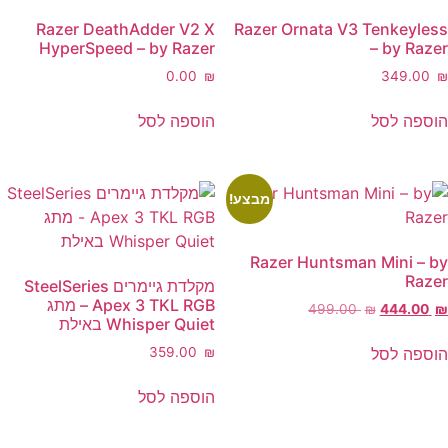
Razer DeathAdder V2 X
Razer Ornata V3 Tenkey
HyperSpeed – by Razer
– by R
‎0.00
₪
‎349.
ה לסל
הוספה לסל
מבצע!
Razer Huntsman Mini 
R
מקלדת גיימרים SteelSeries
Apex 3 TKL RGB – מתג
המחיר
‎499.00
₪
‎444.0
Whisper Quiet באילת
המקורי
היה:
ה לסל
‎359.00
₪
‎499.0
הוספה לסל