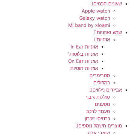
שעונים חכמים
Apple watch
Galaxy watch
Mi band by xioami
שמע ואוזניות
אוזניות
אוזניות In Ear
אוזניות בלוטות'
אוזניות On Ear
אוזניות חוטיות
סטרימרים
רמקולים
אביזרים נילווים
סוללות גיבוי
מטענים
מעמד לרכב
כרטיסי זיכרון
מוצרים חשמל נוספים
שואבי אבק