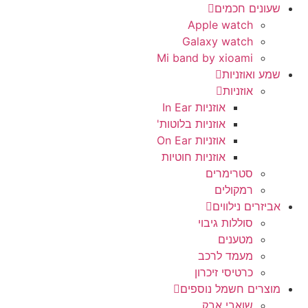
שעונים חכמים
Apple watch
Galaxy watch
Mi band by xioami
שמע ואוזניות
אוזניות
אוזניות In Ear
אוזניות בלוטות'
אוזניות On Ear
אוזניות חוטיות
סטרימרים
רמקולים
אביזרים נילווים
סוללות גיבוי
מטענים
מעמד לרכב
כרטיסי זיכרון
מוצרים חשמל נוספים
שואבי אבק