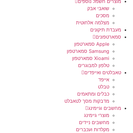
מוצרים חשמל נוספים
שואבי אבק
מסכים
מצלמה אלחוטית
מעבדת תיקונים
סמארטפונים
Apple סמארטפון
Samsung סמארטפון
Xioami סמארטפון
טלפון למבוגרים
טאבלטים ואייפדים
אייפד
טבלט
כבלים ומתאמים
מדבקות מסך לטאבלט
מחשבים וגיימינג
מוצרי גיימינג
מחשבים ניידים
מקלדות ועכברים