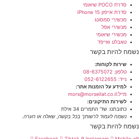
סדרת POCO שיאומי
סדרת אייפון 15 iPhone
מכשירי סמסונג
מכשירי אפל
מכשירי שיאומי
טאבלט ואייפד
ח להיות בקשר
שירות לקוחות:
טלפון: 08-6375072
נייד: 052-6122655
למידע על הזמנות אתר:
מייל:mors@morseilat.co.il
לשירות התיקונים:
כתובתנו: שד’ התמרים 34 אילת
נשמח לעמוד לרשותך בכל בקשה, שאלה או הערה.
ח להיות בקשר
Facebook
Tiktok
Instagram
Mobile