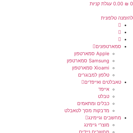
‎0.00
עגלת קניות
נה טלפונית
סמארטפונים
Apple סמארטפון
Samsung סמארטפון
Xioami סמארטפון
טלפון למבוגרים
טאבלטים ואייפדים
אייפד
טבלט
כבלים ומתאמים
מדבקות מסך לטאבלט
מחשבים וגיימינג
מוצרי גיימינג
מחשבים ניידים