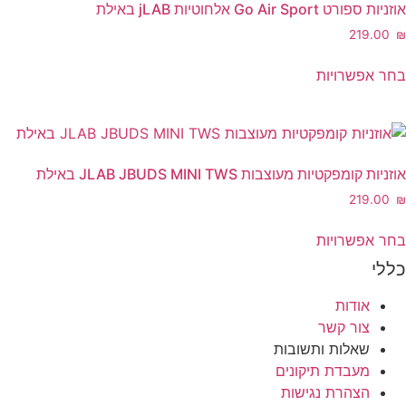
ניתן
אוזניות ספורט Go Air Sport אלחוטיות jLAB באילת
לבחור
‎219.00
₪
את
למוצר
האפשרויות
בחר אפשרויות
זה
בעמוד
יש
המוצר
מספר
סוגים.
ניתן
אוזניות קומפקטיות מעוצבות JLAB JBUDS MINI TWS באילת
לבחור
‎219.00
₪
את
למוצר
האפשרויות
בחר אפשרויות
זה
בעמוד
כללי
יש
המוצר
מספר
אודות
סוגים.
צור קשר
ניתן
שאלות ותשובות
לבחור
מעבדת תיקונים
את
הצהרת נגישות
האפשרויות