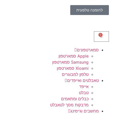
לתוכן
להזמנה טלפונית
0
סמארטפונים
Apple סמארטפון
Samsung סמארטפון
Xioami סמארטפון
טלפון למבוגרים
טאבלטים ואייפדים
אייפד
טבלט
כבלים ומתאמים
מדבקות מסך לטאבלט
מחשבים וגיימינג