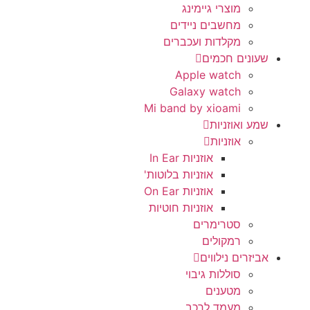
מוצרי גיימינג
מחשבים ניידים
מקלדות ועכברים
שעונים חכמים
Apple watch
Galaxy watch
Mi band by xioami
שמע ואוזניות
אוזניות
אוזניות In Ear
אוזניות בלוטות'
אוזניות On Ear
אוזניות חוטיות
סטרימרים
רמקולים
אביזרים נילווים
סוללות גיבוי
מטענים
מעמד לרכב