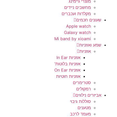
מוצרי גיימינג
מחשבים ניידים
מקלדות ועכברים
שעונים חכמים
Apple watch
Galaxy watch
Mi band by xioami
שמע ואוזניות
אוזניות
אוזניות In Ear
אוזניות בלוטות'
אוזניות On Ear
אוזניות חוטיות
סטרימרים
רמקולים
אביזרים נילווים
סוללות גיבוי
מטענים
מעמד לרכב