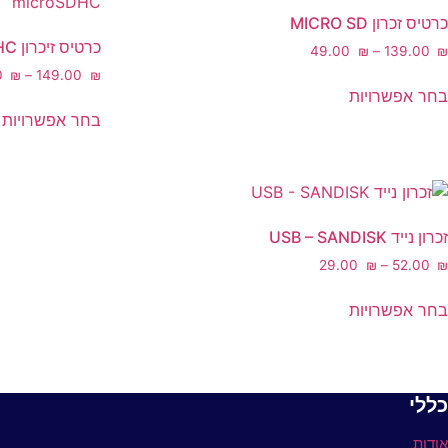
ביותר
כרטיס זכרון MICRO SD
כרטיס זיכרון SanDisk Ultra® microSDHC
‎49.00
₪
–
‎139.00
₪
טווח
0
₪
–
‎149.00
₪
למוצר
בחר אפשרויות
מחירים:
זה
ל
בחר אפשרויות
יש
ז
עד
מספר
י
סוגים.
מ
ניתן
ס
לבחור
נ
זכרון נייד USB – SANDISK
את
ל
‎29.00
₪
–
‎52.00
₪
האפשרויות
א
למוצר
בעמוד
ה
בחר אפשרויות
זה
המוצר
ב
יש
ה
מספר
סוגים.
כללי
ניתן
לבחור
אודות