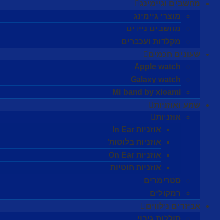
מחשבים וגיימינג
מוצרי גיימינג
מחשבים ניידים
מקלדות ועכברים
שעונים חכמים
Apple watch
Galaxy watch
Mi band by xioami
שמע ואוזניות
אוזניות
אוזניות In Ear
אוזניות בלוטות'
אוזניות On Ear
אוזניות חוטיות
סטרימרים
רמקולים
אביזרים נילווים
סוללות גיבוי