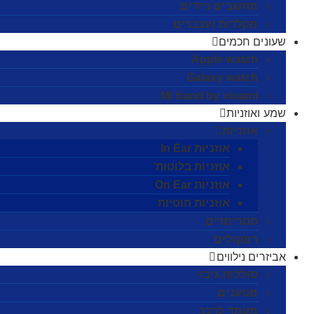
מחשבים ניידים
מקלדות ועכברים
שעונים חכמים
Apple watch
Galaxy watch
Mi band by xioami
שמע ואוזניות
אוזניות
אוזניות In Ear
אוזניות בלוטות'
אוזניות On Ear
אוזניות חוטיות
סטרימרים
רמקולים
אביזרים נילווים
סוללות גיבוי
מטענים
מעמד לרכב