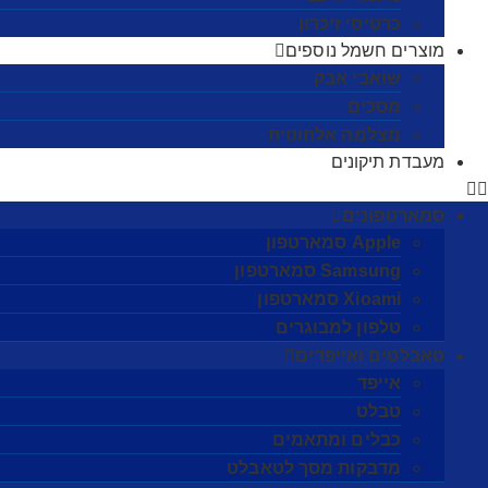
כרטיסי זיכרון
מוצרים חשמל נוספים
שואבי אבק
מסכים
מצלמה אלחוטית
מעבדת תיקונים
סמארטפונים
Apple סמארטפון
Samsung סמארטפון
Xioami סמארטפון
טלפון למבוגרים
טאבלטים ואייפדים
אייפד
טבלט
כבלים ומתאמים
מדבקות מסך לטאבלט