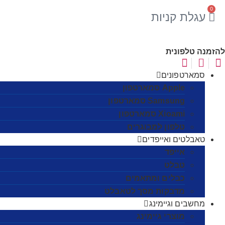
0
עגלת קניות
להזמנה טלפונית
סמארטפונים
Apple סמארטפון
Samsung סמארטפון
Xioami סמארטפון
טלפון למבוגרים
טאבלטים ואייפדים
אייפד
טבלט
כבלים ומתאמים
מדבקות מסך לטאבלט
מחשבים וגיימינג
מוצרי גיימינג