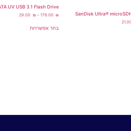
TA UV USB 3.1 Flash Drive
טווח
‎29.00
₪
–
‎179.00
₪
מחירים:
‎21.0
למוצר
בחר אפשרויות
מוצר
זה
עד
ה
יש
ש
מספר
ספר
סוגים.
וגים.
ניתן
יתן
לבחור
בחור
את
ת
האפשרויות
אפשרויות
בעמוד
עמוד
המוצר
מוצר