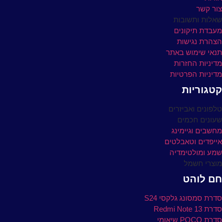
את
צור קשר
האפשרויות
שאלות ותשובות
בעמוד
מעבדת תיקונים
המוצר
הצהרת נגישות
תנאי שימוש באתר
מדיניות החזרות
מדיניות הפרטיות
קטגוריות
טלפונים ואביזרים
שעונים חכמים
מחשבים וגיימינג
אייפדים וטאבלטים
שמע ומולטימדיה
מוצרי חשמל
חם לוהט
סדרת סמסונג גלקסי S24
סדרת Redmi Note 13
סדרת POCO שיאומי